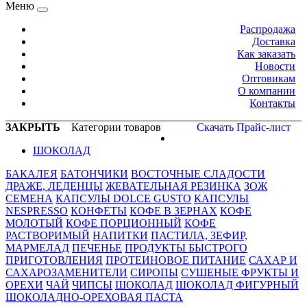
Меню
Распродажа
Доставка
Как заказать
Новости
Оптовикам
О компании
Контакты
ЗАКРЫТЬ
Категории товаров
Скачать Прайс-лист
ШОКОЛАД
БАКАЛЕЯ
БАТОНЧИКИ
ВОСТОЧНЫЕ СЛАДОСТИ
ДРАЖЕ, ЛЕДЕНЦЫ
ЖЕВАТЕЛЬНАЯ РЕЗИНКА
ЗОЖ
СЕМЕНА
КАПСУЛЫ DOLCE GUSTO
КАПСУЛЫ
NESPRESSO
КОНФЕТЫ
КОФЕ В ЗЕРНАХ
КОФЕ
МОЛОТЫЙ
КОФЕ ПОРЦИОННЫЙ
КОФЕ
РАСТВОРИМЫЙ
НАПИТКИ
ПАСТИЛА, ЗЕФИР,
МАРМЕЛАД
ПЕЧЕНЬЕ
ПРОДУКТЫ БЫСТРОГО
ПРИГОТОВЛЕНИЯ
ПРОТЕИНОВОЕ ПИТАНИЕ
САХАР И
САХАРОЗАМЕНИТЕЛИ
СИРОПЫ
СУШЕНЫЕ ФРУКТЫ И
ОРЕХИ
ЧАЙ
ЧИПСЫ
ШОКОЛАД
ШОКОЛАД ФИГУРНЫЙ
ШОКОЛАДНО-ОРЕХОВАЯ ПАСТА