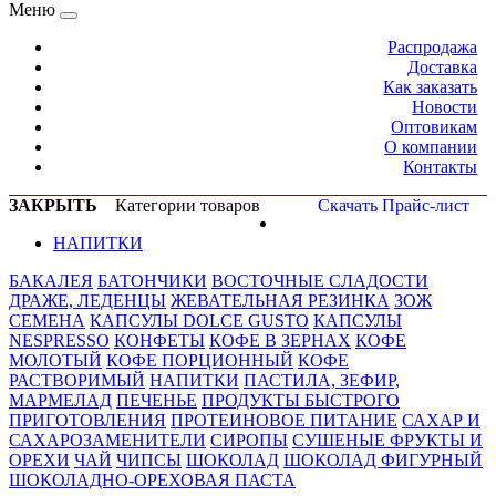
Меню
Распродажа
Доставка
Как заказать
Новости
Оптовикам
О компании
Контакты
ЗАКРЫТЬ
Категории товаров
Скачать Прайс-лист
НАПИТКИ
БАКАЛЕЯ
БАТОНЧИКИ
ВОСТОЧНЫЕ СЛАДОСТИ
ДРАЖЕ, ЛЕДЕНЦЫ
ЖЕВАТЕЛЬНАЯ РЕЗИНКА
ЗОЖ
СЕМЕНА
КАПСУЛЫ DOLCE GUSTO
КАПСУЛЫ
NESPRESSO
КОНФЕТЫ
КОФЕ В ЗЕРНАХ
КОФЕ
МОЛОТЫЙ
КОФЕ ПОРЦИОННЫЙ
КОФЕ
РАСТВОРИМЫЙ
НАПИТКИ
ПАСТИЛА, ЗЕФИР,
МАРМЕЛАД
ПЕЧЕНЬЕ
ПРОДУКТЫ БЫСТРОГО
ПРИГОТОВЛЕНИЯ
ПРОТЕИНОВОЕ ПИТАНИЕ
САХАР И
САХАРОЗАМЕНИТЕЛИ
СИРОПЫ
СУШЕНЫЕ ФРУКТЫ И
ОРЕХИ
ЧАЙ
ЧИПСЫ
ШОКОЛАД
ШОКОЛАД ФИГУРНЫЙ
ШОКОЛАДНО-ОРЕХОВАЯ ПАСТА